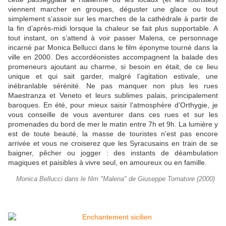
viennent marcher en groupes, déguster une glace ou tout
simplement s’assoir sur les marches de la cathédrale à partir de
la fin d’après-midi lorsque la chaleur se fait plus supportable. A
tout instant, on s’attend à voir passer Malena, ce personnage
incarné par Monica Bellucci dans le film éponyme tourné dans la
ville en 2000. Des accordéonistes accompagnent la balade des
promeneurs ajoutant au charme, si besoin en était, de ce lieu
unique et qui sait garder, malgré l’agitation estivale, une
inébranlable sérénité. Ne pas manquer non plus les rues
Maestranza et Veneto et leurs sublimes palais, principalement
baroques. En été, pour mieux saisir l’atmosphère d’Orthygie, je
vous conseille de vous aventurer dans ces rues et sur les
promenades du bord de mer le matin entre 7h et 9h. La lumière y
est de toute beauté, la masse de touristes n’est pas encore
arrivée et vous ne croiserez que les Syracusains en train de se
baigner, pêcher ou jogger : des instants de déambulation
magiques et paisibles à vivre seul, en amoureux ou en famille.
Monica Bellucci dans le film "Malena" de Giuseppe Tornatore (2000)