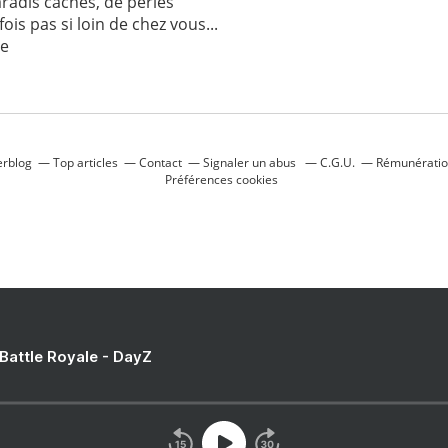
aradis cachés, de perles
is pas si loin de chez vous...
ie
erblog
Top articles
Contact
Signaler un abus
C.G.U.
Rémunération
Préférences cookies
 Battle Royale - DayZ