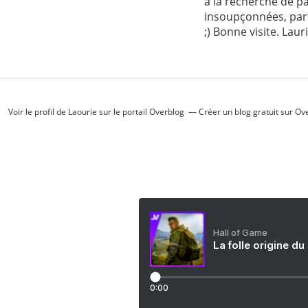
à la recherche de p
insoupçonnées, parfo
;) Bonne visite. Laur
Voir le profil de
Laourie
sur le portail Overblog
Créer un blog gratuit sur Ov
Hall of Game
La folle origine du
0:00