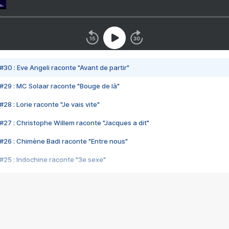
#30 : Eve Angeli raconte "Avant de partir"
#29 : MC Solaar raconte "Bouge de là"
28 : Lorie raconte "Je vais vite"
#27 : Christophe Willem raconte "Jacques a dit"
#26 : Chimène Badi raconte "Entre nous"
#25 : Indochine raconte "3e sexe"
#24 : Zaho raconte "C'est chelou"
#23 : Patrick Bruel raconte "Au café des délices"
#22 : Kyo raconte "Le chemin"